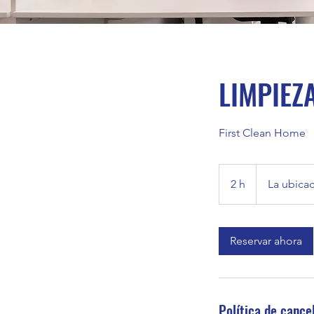
LIMPIEZ
First Clean Home
2 h
2
La ubicac
h
Reservar ahora
Política de cance