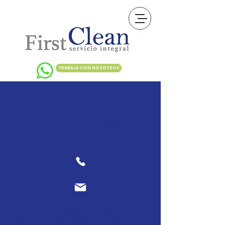
TRABAJA CON NOSOTROS
CONTÁCTANOS
+56 9
92225108
Contacto@firstclean.cl
Esperamos que puedan ser parte de
nuestra red de clientes y así poner a