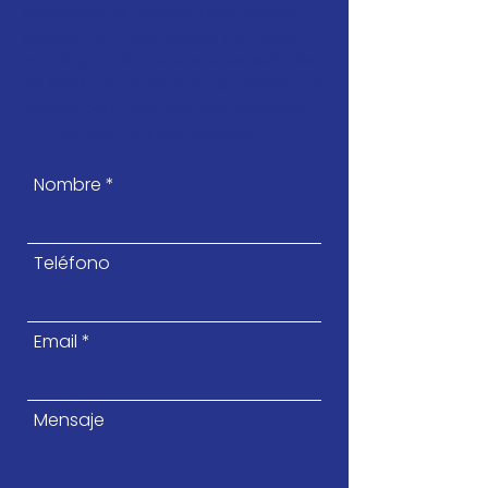
disposición de ustedes toda nuestra
experiencia, capacidades y entrega
para lograr solucionar sus necesidades
de ASEO con un servicio de confianza y
calidad, pero más que todo cercanía
con sus dueños y encargados.
Nombre
Teléfono
Email
Mensaje